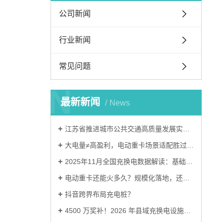
公司新闻
行业新闻
常见问题
N
最新新闻
News
江苏省推进城市公共交通高质量发展实施意见
大电量≠高盈利，电动重卡场景适配胜过盲目堆电量
2025年11月全国充换电数据解读：基础设施建设进入关键阶段
电动重卡还能火多久？规模化落地，还要跨越三道难关
抖音跨界布局充电桩？
4500 万奖补！2026 年县域充换电设施补短板试点申报流程清单