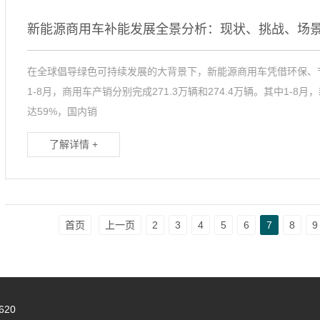
新能源商用车补能发展全景分析：现状、挑战、场
在全球倡导绿色可持续发展的大背景下，新能源商用车凭借环保、
1-8月，商用车产销分别完成271.3万辆和274.4万辆。其中1-
达59%，国内销
了解详情 +
首页
上一页
2
3
4
5
6
7
8
9
25620