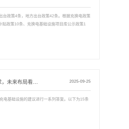
家出台政策4条，地方出台政策42条。根据充换电政策
补贴政策10条、充换电基础设施项目库公示政策1
2025-09-25
从建议到回应：国家能源局拆解充电桩15条发展需求，未来布局看这些
充电基础设施的建议进行一系列答复。以下为15条