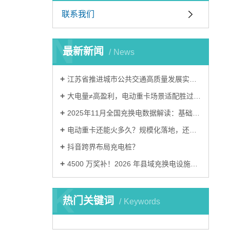
联系我们
N
最新新闻
News
江苏省推进城市公共交通高质量发展实施意见
大电量≠高盈利，电动重卡场景适配胜过盲目堆电量
2025年11月全国充换电数据解读：基础设施建设进入关键阶段
电动重卡还能火多久？规模化落地，还要跨越三道难关
抖音跨界布局充电桩？
4500 万奖补！2026 年县域充换电设施补短板试点申报流程清单
K
热门关键词
Keywords