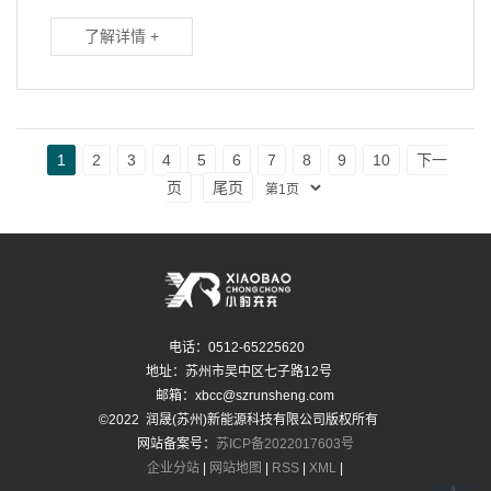
了解详情 +
1
2
3
4
5
6
7
8
9
10
下一
页
尾页
电话：0512-65225620
地址：苏州市吴中区七子路12号
邮箱：xbcc@szrunsheng.com
©2022 润晟(苏州)新能源科技有限公司版权所有
网站备案号：
苏ICP备2022017603号
企业分站
|
网站地图
|
RSS
|
XML
|