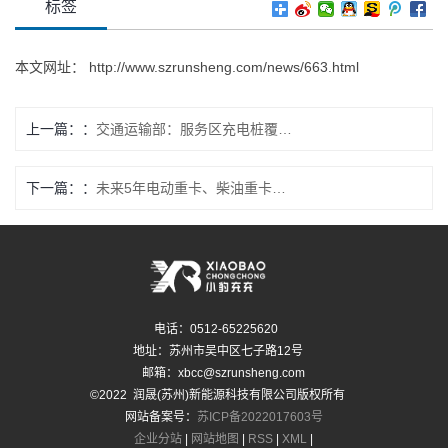
标签
本文网址：
http://www.szrunsheng.com/news/663.html
上一篇：
交通运输部：服务区充电桩覆盖率已达到98.4%
下一篇：
未来5年电动重卡、柴油重卡、燃气重卡的占比
电话：0512-65225620
地址：苏州市吴中区七子路12号
邮箱：xbcc@szrunsheng.com
©2022 润晟(苏州)新能源科技有限公司版权所有
网站备案号：
苏ICP备2022017603号
企业分站
|
网站地图
|
RSS
|
XML
|