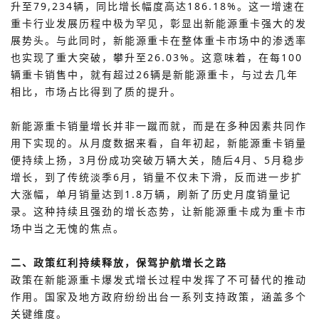
升至79,234辆，同比增长幅度高
达186.18%。这一增速在
重卡行业发展历程中极为罕见，彰显出新能源重卡强大的发
展势头。与此同时，新能源重卡在整体重卡市场中的渗透率
也实现了重大突破，攀升至26.03%。这意味着，在每100
辆重卡销售中，就有超过26辆是新能源重卡，与过去几年
相比，市场占比得到了质的提升。
新能源重卡销量增长并非一蹴而就，而是在多种因素共同作
用下实现的。从月度数据来看，自年初起，新能源重卡销量
便持续上扬，3月份成功突破万辆大关，随后4月、5月稳步
增长，到了传统淡季6月，销量不仅未下滑，反而进一步扩
大涨幅，单月销量达到1.8万辆，刷新了历史月度销量记
录。这种持续且强劲的增长态势，让新能源重卡成为重卡市
场中当之无愧的焦点。
二、政策红利持续释放，保驾护航增长之路
政策在新能源重卡爆发式增长过程中发挥了不可替代的推动
作用。国家及地方政府纷纷出台一系列支持政策，涵盖多个
关键维度。