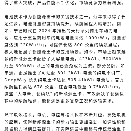
得了重大突破，产品性能不断优化，市场竞争力显著增强。
电池技术作为新能源重卡的关键技术之一，近年来取得了长
足进步。电池能量密度持续提升，续航里程大幅增加。例
如，宁德时代在 2024 年推出的天行系列商用车动力电
池，应用于重型商用车的电池电量高达 1000kWh，能量密
度达到 220Wh/kg，可提供长达 800 公里的续航里程，
极大地拓展了新能源重卡的应用场景。如今，市场上越来越
多的新能源重卡配备了大容量电池，423kWh、500kWh
乃至 600kWh 以上的电池已逐渐成为主流。部分品牌，如
宇通，更是推出了可适配 801.2kWh 电池的纯电牵引车；
DeepWay 长头纯电重卡适配 505.41kWh 电池后，官方
续航里程高达 678 公里，综合电耗低至 0.75kWh/km。
这些 “大电量、长续航” 的新能源重卡，有效解决了长途运
输中的续航难题，能够满足更多复杂工况和运输需求。
除了电池技术，电机、电控等技术也在不断升级。高效电机
的应用，使得新能源重卡的动力输出更加强劲，加速性能和
爬坡能力得到显著提升，在实际运营中能够与传统燃油重卡