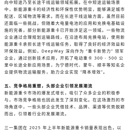
向中短途乃至长途干线运输领域拓展。在中短途运输场景
中，新能源重卡的经济性和环保性优势明显，能够满足城市
配送、区域物流等需求。而在长途干线运输方面，虽然目前
还面临一些挑战，但随着大电量电池的应用和充换电基础设
施的完善，部分新能源重卡已开始涉足这一领域。一些物流
企业通过合理规划运输路线，在沿途布局充换电站，使用新
能源重卡承担长途干线运输任务，取得了良好的经济效益和
环保效益。例如，DeepWay 深向作为 “重卡新势力” 领军
企业，通过创新技术应用，开拓了电动重卡 300 - 500 公
里中长途全新应用场景，为宁德时代、蒙牛、顺丰等知名企
业提供物流运输服务，助力企业实现 “降本增效”。
五、竞争格局重塑，头部企业引领发展潮流
新能源重卡市场的爆发式增长，吸引了众多企业的积极参
与，市场竞争格局也因此发生了深刻变化。在这场激烈的市
场角逐中，一些头部企业凭借技术、品牌、渠道等优势脱颖
而出，引领着行业的发展潮流。
在 2025 年上半年新能源重卡销量表现出色，以
三一集团