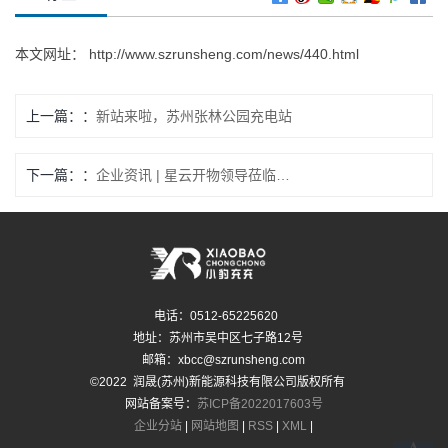
本文网址：
http://www.szrunsheng.com/news/440.html
上一篇：
新站来啦，苏州张林公园充电站
下一篇：
企业资讯 | 星云开物领导莅临小豹充充交流指导，共绘新篇章
电话：0512-65225620
地址：苏州市吴中区七子路12号
邮箱：xbcc@szrunsheng.com
©2022 润晟(苏州)新能源科技有限公司版权所有
网站备案号：
苏ICP备2022017603号
企业分站
|
网站地图
|
RSS
|
XML
|