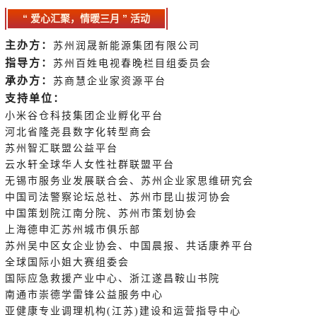
“ 爱心汇聚，情暖三月 ” 活动
主办方：
苏州润晟新能源集团有限公司
指导方：
苏州百姓电视春晚栏目组委员会
承办方：
苏商慧企业家资源平台
支持单位：
小米谷仓科技集团企业孵化平台
河北省隆尧县数字化转型商会
苏州智汇联盟公益平台
云水轩全球华人女性社群联盟平台
无锡市服务业发展联合会、
苏州企业家思维研究会
中国司法警察论坛总社、
苏州市昆山拔河协会
中国策划院江南分院、
苏州市策划协会
上海德申汇苏州城市俱乐部
苏州吴中区女企业协会、
中国晨报、共话康养平台
全球国际小姐大赛组委会
国际应急救援产业中心、浙江遂昌鞍山书院
南通市崇德学雷锋公益服务中心
亚健康专业调理机构(江苏)建设和运营指导中心