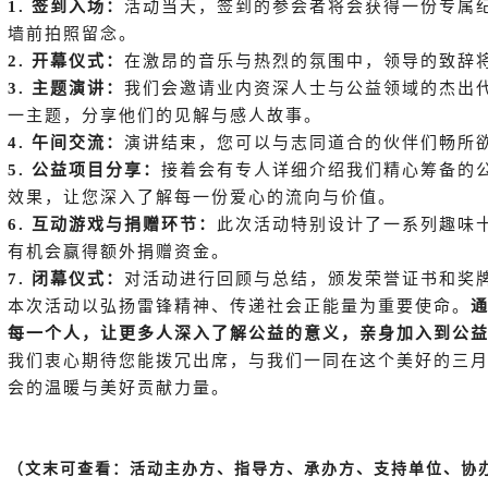
1. 签到入场：
活动当天，签到的参会者将会获得一份专属
墙前拍照留念。
2. 开幕仪式：
在激昂的音乐与热烈的氛围中，领导的致辞
3. 主题演讲
：
我们会邀请业内资深人士与公益领域的杰出代
一主题，分享他们的见解与感人故事。
4. 午间交流：
演讲结束，您可以与志同道合的伙伴们畅所
5. 公益项目分享：
接着会有专人
详细介绍我们精心筹备的
效果，让您深入了解每一份爱心的流向与价值。
6. 互动游戏与捐赠环
节
：
此次活动特别设计了一系列趣味
有机会赢得额外捐赠资金。
7. 闭幕仪式：
对活动进行回顾与总结，颁发荣誉证书和奖
本次活动以弘扬雷锋精神、传递社会正能量为重要使命。
每一个人，让更多人深入了解公益的意义，亲身加入到公
我们衷心期待您能拨冗出席，与我们一同在这个美好的三
会的温暖与美好贡献力量。
（文末可查看：活动主办方、指导方、承办方、支持单位、协