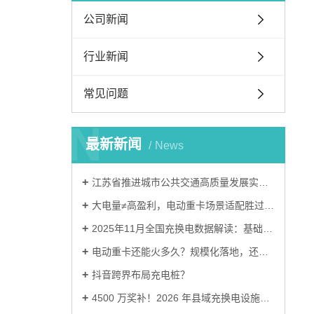
公司新闻
行业新闻
常见问题
N
最新新闻
News
江苏省推进城市公共交通高质量发展实施意见
大电量≠高盈利，电动重卡场景适配胜过盲目堆电量
2025年11月全国充换电数据解读：基础设施建设进入关键阶段
电动重卡还能火多久？规模化落地，还要跨越三道难关
抖音跨界布局充电桩？
4500 万奖补！2026 年县域充换电设施补短板试点申报流程清单