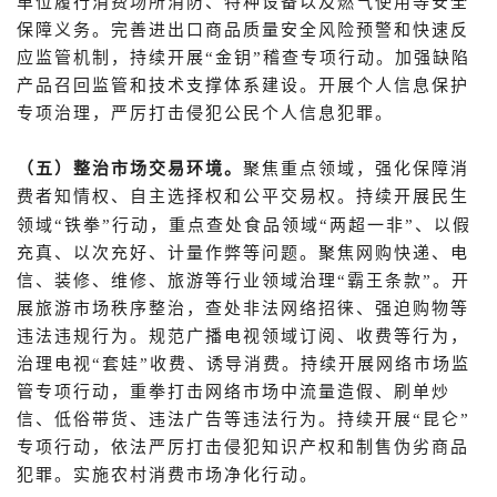
单位履行消费场所消防、特种设备以及燃气使用等安全
保障义务。完善进出口商品质量安全风险预警和快速反
应监管机制，持续开展“金钥”稽查专项行动。加强缺陷
产品召回监管和技术支撑体系建设。开展个人信息保护
专项治理，严厉打击侵犯公民个人信息犯罪。
（五）整治市场交易环境。
聚焦重点领域，强化保障消
费者知情权、自主选择权和公平交易权。持续开展民生
两超一非
领域“铁拳”行动，重点查处食品领域“
”、以假
充真、以次充好、计量作弊等问题。聚焦网购快递、电
信、装修、维修、旅游等行业领域治理“霸王条款”。开
展旅游市场秩序整治，查处非法网络招徕、强迫购物等
违法违规行为。规范广播电视领域订阅、收费等行为，
治理电视“套娃”收费、诱导消费。持续开展网络市场监
管专项行动，重拳打击网络市场中流量造假、刷单炒
信、低俗带货、违法广告等违法行为。持续开展“昆仑”
专项行动，依法严厉打击侵犯知识产权和制售伪劣商品
犯罪。实施农村消费市场净化行动。