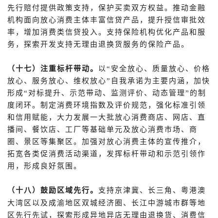
先行赔付提供政策支持，保护买卖双方权益。推动金融
机构面向放心消费主体丰富信贷产品，提升授信审批效
率，增加消费类信贷投入。支持保险机构优化产品和服
务，探索开发支持无理由退换货服务的保险产品。
（十七）注重标杆带动。
以“安全放心、质量放心、价格
放心、服务放心、维权放心”自我承诺为主要内涵，加快
形成“对标提升、示范带动、监测评价、动态管理”的制
度闭环。制定消费环境指数及评价规范，强化标准引领
和信用赋能，大力发展一大批放心消费商店、网店、直
播间、餐饮店、工厂等基础单元及放心消费市场、商
圈、景区等集聚区。加强对放心消费主体的宣传推介，
拓宽各类促消费活动渠道，发挥标杆带动和示范引领作
用，形成良好氛围。
（十八）鼓励区域先行。
支持京津冀、长三角、粤港澳
成渝地区双城经济圈
大湾区以及
、长江中游城市群等地
区先行先试，探索形成异地异店无理由退换货、消费信