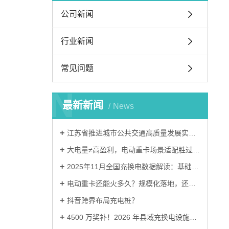
公司新闻
行业新闻
常见问题
N
最新新闻
News
江苏省推进城市公共交通高质量发展实施意见
大电量≠高盈利，电动重卡场景适配胜过盲目堆电量
2025年11月全国充换电数据解读：基础设施建设进入关键阶段
电动重卡还能火多久？规模化落地，还要跨越三道难关
抖音跨界布局充电桩？
4500 万奖补！2026 年县域充换电设施补短板试点申报流程清单