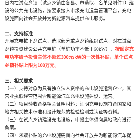
日内在试点乡镇（试点乡镇由各县、市选取，名单见附件
1
）建
设的公共充电设施，按要求接入市级充电运营管理平台，充电
设施面向社会开放并为新能源汽车提供充电服务。
二、支持标准
开展充电桩下乡试点，选取部分重点乡镇组织试点，对在试点
），
按额定充
乡镇投资建设公共充电桩（单桩功率不低于
60kW
电功率给予投资主体不超过
300
元
/kW
的一次性补贴，单个试点
乡镇补贴上限为
100
万元。
三、相关要求
（一）支持对象为具有独立法人资格的充电设施运营企业，其
营业执照经营范围含新能源汽车充电设施建设、运营。
（二）项目验收合格相关证明材料；证明充电设施符合国家和
地方相关技术标准和设计规范的检验检测或认证等资料。
（三）在试点乡镇建设充电设施，申报主体须向属地政府进行
备案。
（四）领取补贴的充电设施需面向社会开放并为新能源汽车提