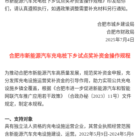
市新能源汽车充电桩下乡试点奖补资金操作规程》印发给你
们，请认真遵照执行，如遇政策调整需要补充材料另行通知。
合肥市城乡建设局
合肥市财政局
2025
年
7
月
4
日
合肥市新能源汽车充电桩下乡试点奖补资金操作规程
为推动合肥市新能源汽车高质量发展，规范奖补资金申报，充
分发挥充电设施运营奖补资金的引导作用，助力实现公共充电
设施乡镇全覆盖，根据《合肥市进一步促进新能源汽车和智能
网联汽车推广应用若干政策》（合政办秘〔
2023
〕
11
号）文件
规定，制定本规程。
一、支持对象
具有独立法人资格的充电设施运营企业，其营业执照经营范围
含新能源汽车充电设施建设、运营。
2022
年
5
月
9
日
-2024
年
5
月
8