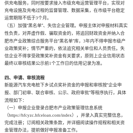
供充电服务，同时按要求接入市级充电运营管理平台，实现对
充电设施及充电过程的监督管理、数据采集，在市级平台稳定
运营期限不低于
3
个月。
（五）加强
“黑名单”、失信企业管理。申报主体对申报材料真实
性负责，对弄虚作假、骗取资金的，将追回财政资金并纳入合
肥市产业政策综合服务平台“黑名单”库，
3
年内不得申报市级产
业政策奖补；情节严重的，依法追究相关单位和人员责任。失
信企业不得享受政策奖补资金有关要求，原则上企业信用状态
最终以审核结果公示前
1
个工作日的信用记录为准。
四、申请、审核流程
新能源汽车充电桩下乡试点奖补资金的申报和审核按
“企业申
报、部门初审、联合审核、公示、政府审批”等程序执行，具体
流程如下：
（一）申报企业登录合肥市产业政策管理信息系统
（
https://hfcyzc.hfceloan.com/index
），并录入真实完整信息，
完成注册；订阅相关政策条款，并详细阅读操作规程和相关资
金管理办法，提前做好申报准备工作。