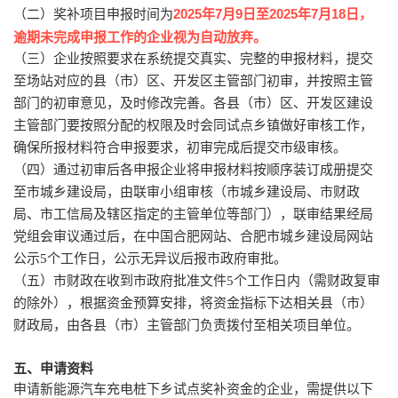
2025
年
7
月
9
日至
2025
年
7
月
18
日，
（二）奖补项目申报时间为
逾期未完成申报工作的企业视为自动放弃。
（三）企业按照要求在系统提交真实、完整的申报材料，提交
至场站对应的县（市）区、开发区主管部门初审，并按照主管
部门的初审意见，及时修改完善。各县（市）区、开发区建设
主管部门要按照分配的权限及时会同试点乡镇做好审核工作，
确保所报材料符合申报要求，初审完成后提交市级审核。
（四）通过初审后各申报企业将申报材料按顺序装订成册提交
至市城乡建设局，由联审小组审核（市城乡建设局、市财政
局、市工信局及辖区指定的主管单位等部门），联审结果经局
党组会审议通过后，在中国合肥网站、合肥市城乡建设局网站
公示
5
个工作日，公示无异议后报市政府审批。
（五）市财政在收到市政府批准文件
5
个工作日内（需财政复审
的除外），根据资金预算安排，将资金指标下达相关县（市）
财政局，由各县（市）主管部门负责拨付至相关项目单位。
五、申请资料
申请新能源汽车充电桩下乡试点奖补资金的企业，需提供以下