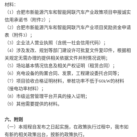
材料：
（
1
）合肥市新能源汽车和智能网联汽车产业政策项目申报诚实
信用承诺书（附件
2
）；
（
2
）合肥市新能源汽车和智能网联汽车产业项目奖励资金申请
表（附件
3
）；
（
3
）企业法人营业执照（含统一社会信用代码）；
（
4
）涉及发改、规划等部门建设许可批复文件复印件，根据相
关规定无需办理的提供相关依据文件并附情况说明；
（
5
）场站基本情况信息及相关产权证明（租赁合同）；
（
6
）充电设备的购置合同、发票，工程建设委托合同等；
（
7
）项目验收合格证明材料，单桩功率不低于
60kW
的材料
（接电功率材料）；
（
8
）市级运营管理平台开具的接入证明；
（
9
）其他需要提供的材料。
六、附则
（一）本规程自发布之日起实施，在政策执行过程中，我市如
有新的相关政策出台，按新的政策执行。